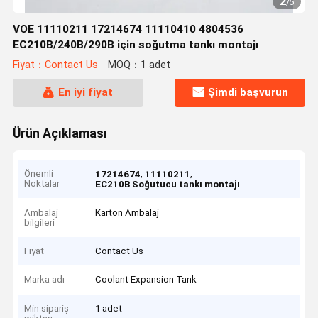
2
/
5
VOE 11110211 17214674 11110410 4804536
EC210B/240B/290B için soğutma tankı montajı
Fiyat：Contact Us
MOQ：1 adet
En iyi fiyat
Şimdi başvurun
Ürün Açıklaması
Önemli
,
,
17214674
11110211
Noktalar
EC210B Soğutucu tankı montajı
Ambalaj
Karton Ambalaj
bilgileri
Fiyat
Contact Us
Marka adı
Coolant Expansion Tank
Min sipariş
1 adet