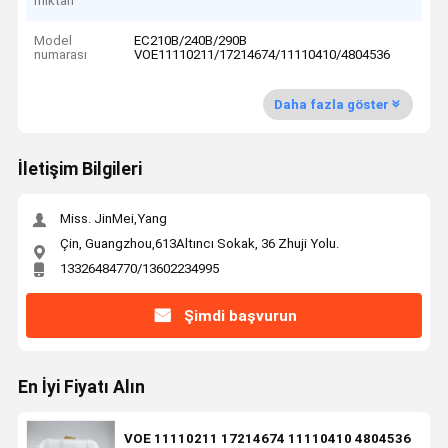
miktarı
Model
EC210B/240B/290B
numarası
VOE11110211/17214674/11110410/4804536
Daha fazla göster
İletişim Bilgileri
Miss. JinMei,Yang
Çin, Guangzhou,613Altıncı Sokak, 36 Zhuji Yolu.
13326484770/13602234995
Şimdi başvurun
En İyi Fiyatı Alın
VOE 11110211 17214674 11110410 4804536