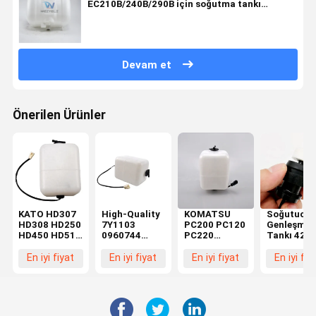
EC210B/240B/290B için soğutma tankı
montajı
Devam et
Önerilen Ürünler
KATO HD307
High-Quality
KOMATSU
Soğutucu
HD308 HD250
7Y1103
PC200 PC120
Genleşme
HD450 HD512
0960744
PC220
Tankı 420-
HD513
Coolant
Soğutucu
6452 Hitac
Modelleri için
Expansion
Genleşme
EX400 EX4
En iyi fiyat
En iyi fiyat
En iyi fiyat
En iyi fiy
Plastik
Tank for
Tankı 20Y-06-
ZAX450
Soğutma
Caterpillar
15240 205-
ZAX500 içi
Suyu
E200 E320
03-71271
Genleşme
E312 E323
Tankı, %100
E324 Models